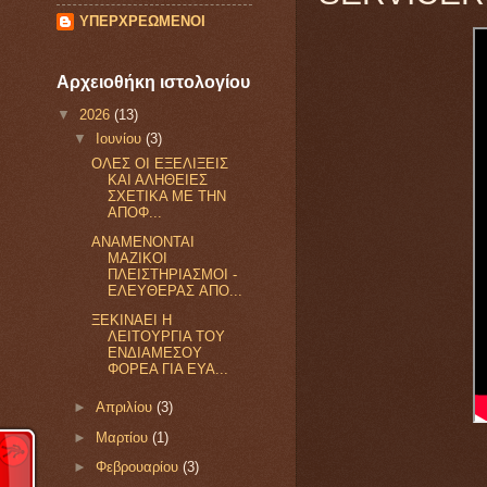
ΥΠΕΡΧΡΕΩΜΕΝΟΙ
Αρχειοθήκη ιστολογίου
▼
2026
(13)
▼
Ιουνίου
(3)
OΛEΣ OI EΞEΛIΞEIΣ
KAI AΛHΘEIEΣ
ΣXETIKA ME THN
AΠOΦ...
ANAMENONTAI
MAZIKOI
ΠΛEIΣTHPIAΣMOI -
EΛEYΘEPAΣ AΠO...
ΞEKINAEI H
ΛEITOYPΓIA TOY
ENΔIAMEΣOY
ΦOPEA ΓIA EYA...
►
Απριλίου
(3)
►
Μαρτίου
(1)
►
Φεβρουαρίου
(3)