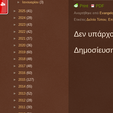
►
Ιανουαρίου
(3)
Print
PDF
►
2025
(41)
Αναρτήθηκε από
Evangelo
►
2024
(28)
Ετικέτες
Δελτίο Τύπου
,
Επ
►
2023
(43)
►
2022
(42)
Δεν υπάρχο
►
2021
(37)
►
2020
(36)
Δημοσίευση
►
2019
(60)
►
2018
(48)
►
2017
(48)
►
2016
(60)
►
2015
(127)
►
2014
(55)
►
2013
(52)
►
2012
(28)
►
2011
(30)