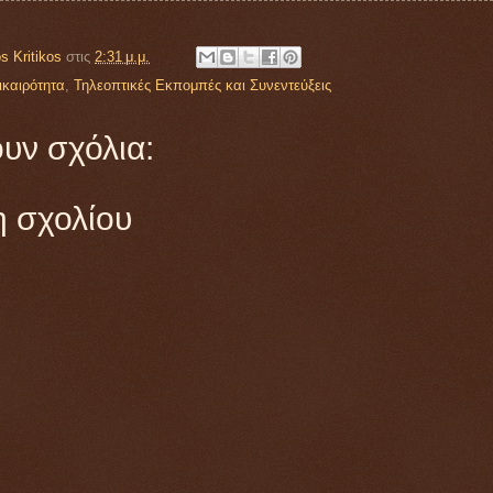
s Kritikos
στις
2:31 μ.μ.
ικαιρότητα
,
Τηλεοπτικές Εκπομπές και Συνεντεύξεις
υν σχόλια:
 σχολίου