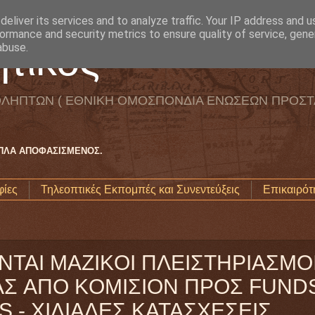
eliver its services and to analyze traffic. Your IP address and 
ormance and security metrics to ensure quality of service, gen
τικός
abuse.
ΛΗΠΤΩΝ ( ΕΘΝΙΚΗ ΟΜΟΣΠΟΝΔΙΑ ΕΝΩΣΕΩΝ ΠΡΟΣΤ
ΑΠΛΑ ΑΠΟΦΑΣΙΣΜΕΝΟΣ.
ίες
Τηλεοπτικές Εκπομπές και Συνεντεύξεις
Επικαιρότ
6
TAI MAZIKOI ΠΛEIΣTHPIAΣMOI
Σ AΠO KOMIΣION ΠPOΣ FUNDS
 - XIΛIAΔEΣ KATAΣXEΣEIΣ