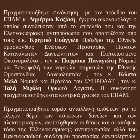
Πραγματοποιήθηκε συνάντηση με τον πρόεδρο του
ΕΠΑΜ κ.
Δημήτριο Καζάκη
, έγκριτο οικονομολόγο ο
οποίος συνοδευόταν από το επιτελείο του και την
Ελληνοκυπριακή αντιπροσωπία που απαρτιζόταν από
τους κ.κ.
Κρητικό Ευάγγελο
Πρόεδρο της Εθνικής
ομοσπονδίας Ενώσεων Προστασίας Πολιτών
Καταναλωτών Δανειοληπτών και Πιστοποιημένο
Οικονομολόγο , τον κ.
Πιερράκο Παναγιώτη
Νομικό
και Επικεφαλή των νομικών υπηρεσιών της Εθνικής
Ομοσπονδίας Δανειοληπτών , τον κ.
Κώστα
Μελά
Νομικό και Πρόεδρο του ΣΥΠΡΟΔΑΤ , τον κ.
Ταλή Μιχάλη
Ορκωτό Λογιστή. Η συνάντηση
πραγματοποιήθηκε στα κεντρικά γραφεία του ΕΠΑΜ.
Πραγματοποιήθηκε ευρεία ανταλλαγή απόψεων για το
φλέγον θέμα των κόκκινων δανείων και των
πλειστηριασμών, ανεπτύχθησαν οι θέσεις και οι απόψεις
τόσο της Ελληνοκυπριακής αντιπροσωπίας αλλά του
Πανευρωπαϊκού συνδέσμου προστασίας δανειοληπτών