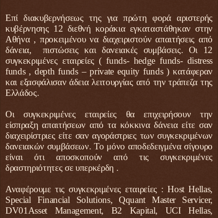
Επί διακυβερνήσεως της για πρώτη φορά αριστερής
κυβέρνησης 12 διεθνή κοράκια εγκαταστάθηκαν στην
Αθήνα , προκειμένου να διαχειριστούν απαιτήσεις από
δάνεια, πιστώσεις και δανειακές συμβάσεις. Οι 12
συγκεκριμένες εταιρείες ( funds- hedge funds- distress
funds , depth funds – private equity funds ) κατάφεραν
και εξασφάλισαν άδεια λειτουργίας από την τράπεζα της
Ελλάδoς.
Οι συγκεκριμένες εταιρείες θα επιχειρήσουν την
είσπραξη απαιτήσεων από τα κόκκινα δάνεια είτε σαν
διαχειρίστριες είτε σαν αγοράστριες των συγκεκριμένων
δανειακών συμβάσεων. Το μόνο αποδεδειγμένα σίγουρο
είναι ότι αποσκοπούν από τις συγκεκριμένες
δραστηριότητες σε υπερκέρδη .
Αναφέρουμε τις συγκεκριμένες εταιρείες : Host Hellas,
Special Financial Solutions, Qquant Master Servicer,
DV01Asset Management, B2 Kapital, UCI Hellas,