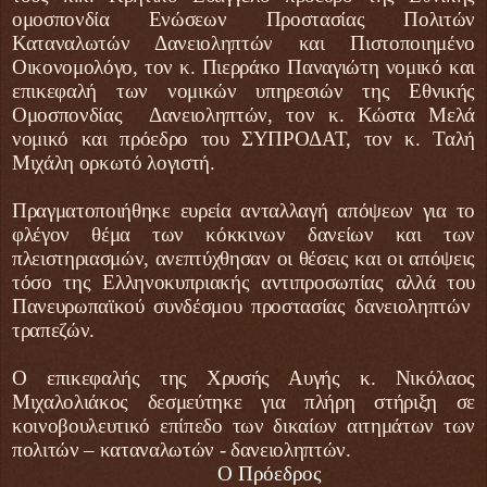
ομοσπονδία Ενώσεων Προστασίας Πολιτών
Καταναλωτών Δανειοληπτών και Πιστοποιημένο
Οικονομολόγο, τον κ. Πιερράκο Παναγιώτη νομικό και
επικεφαλή των νομικών υπηρεσιών της Εθνικής
Ομοσπονδίας Δανειοληπτών, τον κ. Κώστα Μελά
νομικό και πρόεδρο του ΣΥΠΡΟΔΑΤ, τον κ. Ταλή
Μιχάλη ορκωτό λογιστή.
Πραγματοποιήθηκε ευρεία ανταλλαγή απόψεων για το
φλέγον θέμα των κόκκινων δανείων και των
πλειστηριασμών, ανεπτύχθησαν οι θέσεις και οι απόψεις
τόσο της Ελληνοκυπριακής αντιπροσωπίας αλλά του
Πανευρωπαϊκού συνδέσμου προστασίας δανειοληπτών
τραπεζών.
Ο επικεφαλής της Χρυσής Αυγής κ. Νικόλαος
Μιχαλολιάκος δεσμεύτηκε για πλήρη στήριξη σε
κοινοβουλευτικό επίπεδο των δικαίων αιτημάτων των
πολιτών – καταναλωτών - δανειοληπτών
.
Ο Πρόεδρος