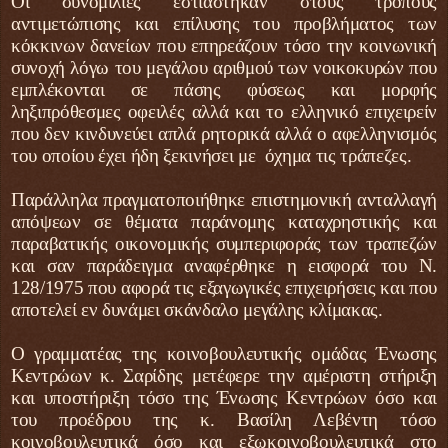
Οι συνομιλίες εστιάστηκαν στους τρόπους
αντιμετώπισης και επίλυσης του προβλήματος των
κόκκινων δανείων που επηρεάζουν τόσο την κοινωνική
συνοχή λόγω του μεγάλου αριθμού των νοικοκυρών που
εμπλέκονται σε πάσης φύσεως και μορφής
ληξιπρόθεσμες οφειλές αλλά και το ελληνικό επιχειρείν
που δεν κινδυνεύει απλά ρητορικά αλλά ο αφελληνισμός
του οποίου έχει ήδη ξεκινήσει με όχημα τις τράπεζες.
Παράλληλα πραγματοποιήθηκε επιστημονική ανταλλαγή
απόψεων σε θέματα παράνομης καταχρηστικής και
παραβατικής οικονομικής συμπεριφοράς των τραπεζών
και σαν παράδειγμα αναφέρθηκε η εισφορά του Ν.
128/1975 που αφορά τις εξαγωγικές επιχειρήσεις και που
αποτελεί εν δυνάμει σκάνδαλο μεγάλης κλίμακας.
Ο γραμματέας της κοινοβουλευτικής ομάδας Ένωσης
Κεντρώων κ. Σαρίδης μετέφερε την αμέριστη στήριξη
και υποστήριξη τόσο της Ένωσης Κεντρώων όσο και
του προέδρου της κ. Βασίλη Λεβέντη τόσο
κοινοβουλευτικά όσο και εξωκοινοβουλευτικά στο