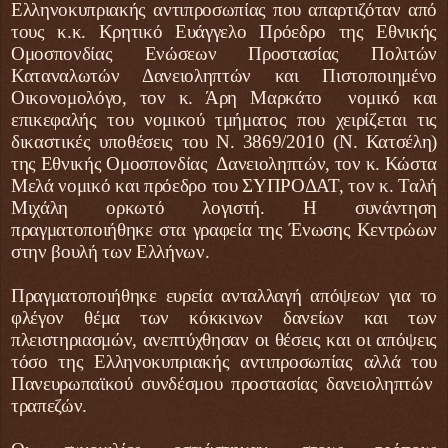
Ελληνοκυπριακής αντιπροσωπίας που απαρτιζόταν από
τους κ.κ. Κρητικό Ευάγγελο Πρόεδρο της Εθνικής
Ομοσπονδίας Ενώσεων Προστασίας Πολιτών
Καταναλωτών Δανειοληπτών και Πιστοποιημένο
Οικονομολόγο, τον κ. Άρη Μαρκάτο νομικό και
επικεφαλής του νομικού τμήματος που χειρίζεται τις
δικαστικές υποθέσεις του Ν. 3869/2010 (Ν. Κατσέλη)
της Εθνικής Ομοσπονδίας Δανειοληπτών, τον κ. Κώστα
Μελά νομικό και πρόεδρο του ΣΥΠΡΟΔΑΤ, τον κ. Ταλή
Μιχάλη ορκωτό λογιστή. Η συνάντηση
πραγματοποιήθηκε στα γραφεία της Ένωσης Κεντρώων
στην βουλή των Ελλήνων.
Πραγματοποιήθηκε ευρεία ανταλλαγή απόψεων για το
φλέγον θέμα των κόκκινων δανείων και των
πλειστηριασμών, ανεπτύχθησαν οι θέσεις και οι απόψεις
τόσο της Ελληνοκυπριακής αντιπροσωπίας αλλά του
Πανευρωπαϊκού συνδέσμου προστασίας δανειοληπτών
τραπεζών.