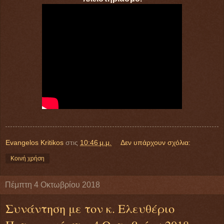
Evangelos Kritikos
στις
10:46 μ.μ.
Δεν υπάρχουν σχόλια:
Κοινή χρήση
Πέμπτη 4 Οκτωβρίου 2018
Συνάντηση με τον κ. Ελευθέριο