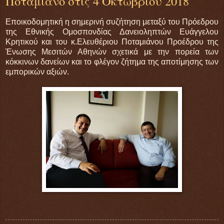
Ποταμιανό στις 4 Οκτωβρίου 2018
Εποικοδομητική η σημερινή συζήτηση μεταξύ του Πρόεδρου
της Εθνικής Ομοσπονδίας Δανειοληπτών Ευάγγελου
Κρητικού και του κ.Ελευθέριου Ποταμιάνου Προέδρου της
Ένωσης Μεσιτών Αθηνών σχετικά με την πορεία των
κόκκινων δανείων και το φλέγον ζήτημα της αποτίμησης των
εμπορικών αξιών.