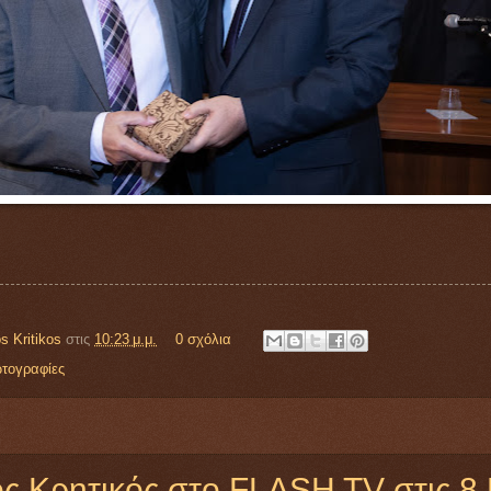
s Kritikos
στις
10:23 μ.μ.
0 σχόλια
τογραφίες
ς Κρητικός στο FLASH TV στις 8