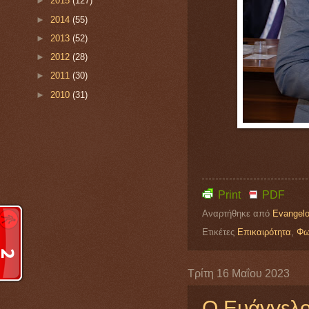
►
2015
(127)
►
2014
(55)
►
2013
(52)
►
2012
(28)
►
2011
(30)
►
2010
(31)
Print
PDF
Αναρτήθηκε από
Evangelo
Ετικέτες
Επικαιρότητα
,
Φω
Τρίτη 16 Μαΐου 2023
Ο Ευάγγελο