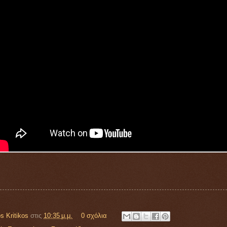
s Kritikos
στις
10:35 μ.μ.
0 σχόλια