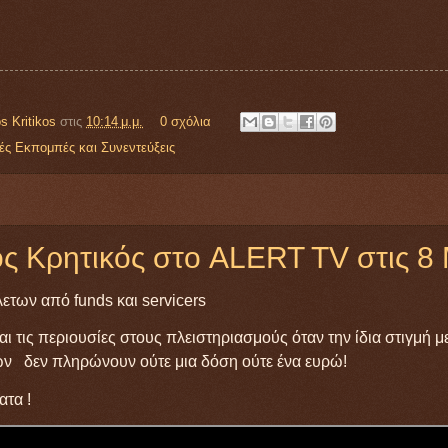
s Kritikos
στις
10:14 μ.μ.
0 σχόλια
ές Εκπομπές και Συνεντεύξεις
ς Κρητικός στο ALERT TV στις 8
ετων από funds και servicers
ι τις περιουσίες στους πλειστηριασμούς όταν την ίδια στιγμή μ
ν δεν πληρώνουν ούτε μια δόση ούτε ένα ευρώ!
τα !