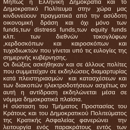
Μήπως η Ελληνική Δημοκρατία και το
Δημοκρατικό Πολίτευμα στην χώρα μας
κινδυνεύουν πραγματικά από την ασύδοτη
οικονομική δράση και όχι μόνο των
funds
,των
distress
funds
,των
equity
funds
κλπ. των διεθνών τοκογλύφων
,κερδοσκόπων και καιροσκόπων και
τυχοδιωκτών που γίνεται υπό τις ευλογίες της
σημερινής κυβέρνησης.
Οι διώξεις ασκήθηκαν και σε άλλους πολίτες
που συμμετείχαν σε εκδηλώσεις διαμαρτυρίας
κατά πλειστηριασμών και κατασχέσεων και
των διακοπών ηλεκτροδοτήσεων ασχέτως αν
αυτή η αντίδραση εκδηλώνεται μέσα σε
νόμιμα δημοκρατικά πλαίσια.
Η σύσταση του Τμήματος Προστασίας του
Κράτους και του Δημοκρατικού Πολιτεύματος
της Κρατικής Ασφαλείας φανερώνει την
λειτουργία ενός παρακράτους εντός των