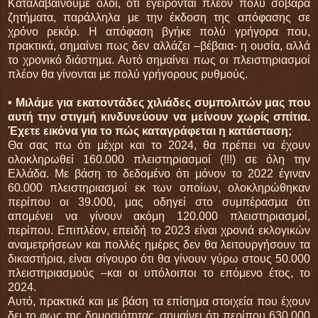
Καταλαβαίνουμε όλοι, ότι εγείρονται πλέον πολύ σοβαρά
ζητήματα, παράλληλα με την έκδοση της απόφασης σε
χρόνο ρεκόρ. Η απόφαση βγήκε πολύ γρήγορα που,
πρακτικά, σημαίνει πως δεν αλλάζει –βέβαια- η ουσία, αλλά
το χρονικό διάστημα. Αυτό σημαίνει πως οι πλειστηριασμοί
πλέον θα γίνονται με πολύ γρήγορους ρυθμούς.
• Μιλάμε για εκατοντάδες χιλιάδες συμπολιτών μας που
αυτή την στιγμή κινδυνεύουν να μείνουν χωρίς σπίτια.
Έχετε εικόνα για το πώς καταγράφεται η κατάσταση;
Θα σας πω ότι μέχρι και το 2024, θα πρέπει να έχουν
ολοκληρωθεί 160.000 πλειστηριασμοί (!!!) σε όλη την
Ελλάδα. Με βάση το δεδομένο ότι μόνον το 2022 έγιναν
60.000 πλειστηριασμοί εκ των οποίων, ολοκληρώθηκαν
περίπου οι 39.000, μας οδηγεί στο συμπέρασμα ότι
απομένει να γίνουν ακόμη 120.000 πλειστηριασμοί,
περίπου. Επιπλέον, επειδή το 2023 είναι χρονιά εκλογικών
αναμετρήσεων και πολλές ημέρες δεν θα λειτουργήσουν τα
δικαστήρια, είναι σίγουρο ότι θα γίνουν γύρω στους 50.000
πλειστηριασμούς –και οι υπόλοιποι το επόμενο έτος, το
2024.
Αυτό, πρακτικά και με βάση τα επίσημα στοιχεία που έχουν
δει το φως της δημοσιότητας, σημαίνει ότι περίπου 630.000