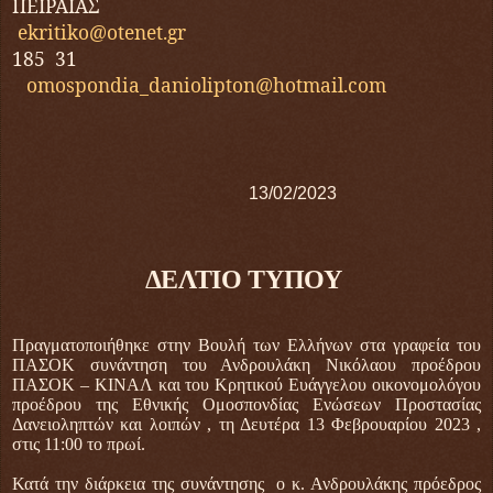
ΠΕΙΡΑΙΑΣ
ekritiko
@
otenet
.
gr
185 31
omospondia_daniolipton@hotmail.com
13/02/2023
ΔΕΛΤΙΟ ΤΥΠΟΥ
Πραγματοποιήθηκε στην Βουλή των Ελλήνων στα γραφεία του
ΠΑΣΟΚ συνάντηση του Ανδρουλάκη Νικόλαου προέδρου
ΠΑΣΟΚ – ΚΙΝΑΛ και του Κρητικού Ευάγγελου οικονομολόγου
προέδρου της Εθνικής Ομοσπονδίας Ενώσεων Προστασίας
Δανειοληπτών και λοιπών , τη Δευτέρα 13 Φεβρουαρίου 2023 ,
στις 11:00 το πρωί.
Κατά την διάρκεια της συνάντησης ο κ. Ανδρουλάκης πρόεδρος