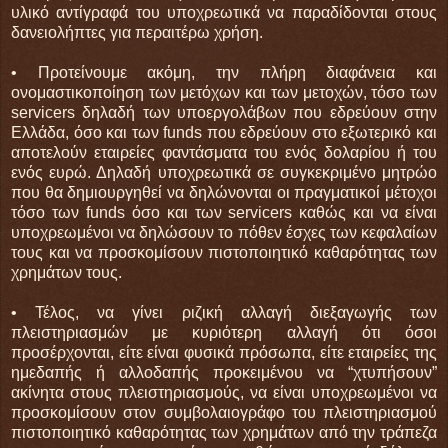
υλικό αντίγραφά του υποχρεωτικά να παραδίδονται στους
δανειολήπτες για περαιτέρω χρήση.
• Προτείνουμε ακόμη, την πλήρη διαφάνεια και
ονομαστικοποίηση των μετόχων και των μετοχών, τόσο των
servicers δηλαδή των υποεργολάβων που εδρεύουν στην
Ελλάδα, όσο και των funds που εδρεύουν στο εξωτερικό και
αποτελούν εταιρείες φαντάσματα του ενός δολαρίου ή του
ενός ευρώ. Δηλαδή υποχρεωτικά σε συγκεκριμένο μητρώο
που θα δημιουργηθεί να δηλώνονται οι πραγματικοί μέτοχοι
τόσο των funds όσο και των servicers καθώς και να είναι
υποχρεωμένοι να δηλώσουν το πόθεν έσχες των κεφαλαίων
τους και να προσκομίσουν πιστοποιητικό καθαρότητας των
χρημάτων τους.
• Τέλος, να γίνει ριζική αλλαγή διεξαγωγής των
πλειστηριασμών με κυριότερη αλλαγή ότι όσοι
προσέρχονται, είτε είναι φυσικά πρόσωπα, είτε εταιρείες της
ημεδαπής ή αλλοδαπής προκειμένου να “χτυπήσουν”
ακίνητα στους πλειστηριασμούς, να είναι υποχρεωμένοι να
προσκομίσουν στον συμβολαιογράφο του πλειστηριασμού
πιστοποιητικό καθαρότητας των χρημάτων από την τράπεζα