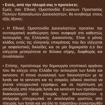
• Εσείς, από την πλευρά σας τι προτείνετε;
Εμείς σαν Εθνική Ομοσπονδία Ενώσεων Προστασίας
Πολιτών Καταναλωτών Δανειοληπτών, θα κινηθούμε στους
εξής άξονες:
• Η Εθνική Ομοσπονδία Δανειοληπτών προτείνει την
συνταγματική αναθεώρηση όσον αναφορά στο καθεστώς
λειτουργίας της Ελληνικής Δικαιοσύνης. Είναι ο μόνος
κλάδος εντός της ελληνικής επικράτειας που δεν ελέγχεται
με ασφαλιστικές δικλείδες και σε μία δημοκρατία ό,τι δεν
ελέγχεται μετατρέπεται σε θύλακα σήψης, διαφθοράς και
συναλλαγών.
• Επίσης, προτείνουμε την δημιουργία εποπτικού οργάνου
που θα ελέγχει στην Ελλάδα την λειτουργία των funds και
servicers. Η όποια συναλλαγή των δανειοληπτών με τα
funds και τα servicers και τις εταιρείες ειδικού σκοπού να
γίνεται υποχρεωτικά εγγράφως και σε περίπτωση μη
αποδοχής από πλευράς funds και servicers των προτάσεων
διακανονισμού από πλευράς των δανειοληπτών η
απόρριψη υποχρεωτικά να αιτιολογείται γραπτώς από
πλευράς των funds και για όλο το παραπάνω συγκεντρωθέν