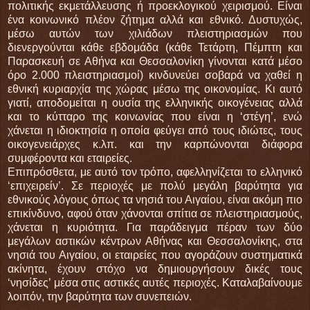
πολιτικής εκμετάλλευσης ή προεκλογικού χειρισμού. Είναι
ένα κοινωνικό πλέον ζήτημα αλλά και εθνικό. Δυστυχώς,
μέσω αυτών των χιλιάδων πλειστηριασμών που
διενεργούνται κάθε εβδομάδα (κάθε Τετάρτη, Πέμπτη και
Παρασκευή σε Αθήνα και Θεσσαλονίκη γίνονται κατά μέσο
όρο 2.000 πλειστηριασμοί) κινδυνεύει σοβαρά να χαθεί η
εθνική κυριαρχία της χώρας μέσω της οικονομίας. Κι αυτό
γιατί, αποδομείται η ουσία της ελληνικής οικογένειας αλλά
και το κύτταρο της κοινωνίας που είναι η ‘στέγη’, ενώ
χάνεται η ιδιοκτησία η οποία φεύγει από τους ιδιώτες, τους
οικογενειάρχες κ.λπ. και την καρπώνονται διάφορα
συμφέροντα και εταιρείες.
Επιπρόσθετα, με αυτό τον τρόπο, αφελληνίζεται το ελληνικό
‘επιχειρείν’. Σε περιοχές με πολύ μεγάλη βαρύτητα για
εθνικούς λόγους όπως τα νησιά του Αιγαίου, είναι ακόμη πιο
επικίνδυνο, αφού όταν χάνονται σπίτια σε πλειστηριασμούς,
χάνεται η κυριότητα. Για παράδειγμα πέραν των δύο
μεγάλων αστικών κέντρων Αθήνας και Θεσσαλονίκης, στα
νησιά του Αιγαίου, οι εταιρείες που αγοράζουν συστηματικά
ακίνητα, έχουν στόχο να δημιουργήσουν δικές τους
‘νησίδες’ μέσα στις αστικές αυτές περιοχές. Καταλαβαίνουμε
λοιπόν, την βαρύτητα των συνεπειών.