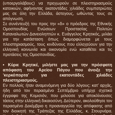
(υποεργολάβους) να προχωρούν σε πλειστηριασμούς
κατοικιών, αφήνοντας εκατοντάδες χιλιάδες συμπατριώτες
μας σε όλη την Ελλάδα, άστεγους, ωθώντας τους σε
απόγνωση.
Σε συνέντευξή του προς την «δ» ο πρόεδρος της Εθνικής
Ομοσπονδίας Ενώσεων Προστασίας Πολιτών
Καταναλωτών Δανειοληπτών κ. Ευάγγελος Κρητικός, μιλάει
για την κατάσταση όπως διαμορφώνεται με τους
πλειστηριασμούς, τους κινδύνους που ελλοχεύουν για την
ελληνική κοινωνία και οικονομία ενώ καταθέτει και τις
προτάσεις της Ομοσπονδίας.
• Κύριε Κρητικέ, μιλήστε μας για την πρόσφατη
απόφαση του Αρείου Πάγου που άνοιξε την
‘κερκόπορτα’ για εκατοντάδες χιλιάδες
πλειστηριασμούς.
Εν πολλοίς ήταν αναμενόμενη για δύο λόγους: κατ’ αρχάς,
ήδη από τον περασμένο Σεπτέμβριο υπήρχε σχετικό
έγγραφο της Κομισιόν, που μιλούσε για αποκλίνουσες
τάσεις στην ελληνική δικαιοσύνη. Δεύτερον, ακολούθησε τον
περασμένο Δεκέμβριο η προαναγγελία της απόφασης από
τον διοικητή της Τράπεζας της Ελλάδας, κ. Στουρνάρα.