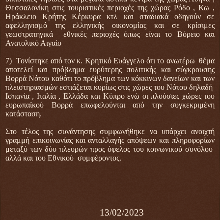
Θεσσαλονίκη στις τουριστικές περιοχές της χώρας Ρόδο , Κω ,
Ηράκλειο Κρήτης Κέρκυρα κτλ και σταδιακά οδηγούν σε
αφελληνισμό της ελληνικής οικονομίας και σε κρίσιμες
γεωστρατηγικά εθνικές περιοχές όπως είναι το Βόρειο και
Ανατολικό Αιγαίο
7) Τονίστηκε από τον κ. Κρητικό Ευάγγελο ότι το ανωτέρω θέμα
αποτελεί και πρόβλημα ευρύτερης πολιτικής και σύγκρουσης
Βορρά Νότου καθότι το πρόβλημα των κόκκινων δανείων και των
πλειστηριασμών εστιάζεται κυρίως στις χώρες του Νότου δηλαδή
Ισπανία , Ιταλία , Ελλάδα και Κύπρο ενώ οι πλούσιες χώρες του
ευρωπαϊκού Βορρά επωφελούνται από την συγκεκριμένη
κατάσταση.
Στο τέλος της συνάντησης συμφωνήθηκε να υπάρχει ανοιχτή
γραμμή επικοινωνίας και ανταλλαγής απόψεων και πληροφορίων
μεταξύ των δύο πλευρών προς όφελος του κοινωνικού συνόλου
αλλά και του Εθνικού συμφέροντος.
13/02/2023