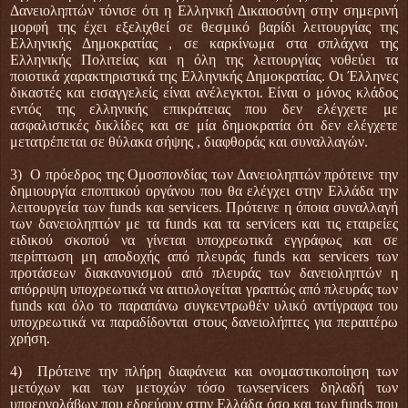
Δανειοληπτών τόνισε ότι η Ελληνική Δικαιοσύνη στην σημερινή
μορφή της έχει εξελιχθεί σε θεσμικό βαρίδι λειτουργίας της
Ελληνικής Δημοκρατίας , σε καρκίνωμα στα σπλάχνα της
Ελληνικής Πολιτείας και η όλη της λειτουργίας νοθεύει τα
ποιοτικά χαρακτηριστικά της Ελληνικής Δημοκρατίας. Οι Έλληνες
δικαστές και εισαγγελείς είναι ανέλεγκτοι. Είναι ο μόνος κλάδος
εντός της ελληνικής επικράτειας που δεν ελέγχετε με
ασφαλιστικές δικλίδες και σε μία δημοκρατία ότι δεν ελέγχετε
μετατρέπεται σε θύλακα σήψης , διαφθοράς και συναλλαγών.
3) Ο πρόεδρος της Ομοσπονδίας των Δανειοληπτών πρότεινε την
δημιουργία εποπτικού οργάνου που θα ελέγχει στην Ελλάδα την
λειτουργεία των funds και servicers. Πρότεινε η όποια συναλλαγή
των δανειοληπτών με τα funds και τα servicers και τις εταιρείες
ειδικού σκοπού να γίνεται υποχρεωτικά εγγράφως και σε
περίπτωση μη αποδοχής από πλευράς funds και servicers των
προτάσεων διακανονισμού από πλευράς των δανειοληπτών η
απόρριψη υποχρεωτικά να αιτιολογείται γραπτώς από πλευράς των
funds και όλο το παραπάνω συγκεντρωθέν υλικό αντίγραφα του
υποχρεωτικά να παραδίδονται στους δανειολήπτες για περαιτέρω
χρήση.
4) Πρότεινε την πλήρη διαφάνεια και ονομαστικοποίηση των
μετόχων και των μετοχών τόσο τωνservicers δηλαδή των
υποεργολάβων που εδρεύουν στην Ελλάδα όσο και των funds που