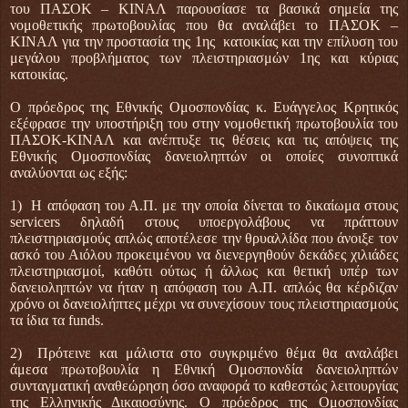
του ΠΑΣΟΚ – ΚΙΝΑΛ παρουσίασε τα βασικά σημεία της
νομοθετικής πρωτοβουλίας που θα αναλάβει το ΠΑΣΟΚ –
ΚΙΝΑΛ για την προστασία της 1ης κατοικίας και την επίλυση του
μεγάλου προβλήματος των πλειστηριασμών 1ης και κύριας
κατοικίας.
Ο πρόεδρος της Εθνικής Ομοσπονδίας κ. Ευάγγελος Κρητικός
εξέφρασε την υποστήριξη του στην νομοθετική πρωτοβουλία του
ΠΑΣΟΚ-ΚΙΝΑΛ και ανέπτυξε τις θέσεις και τις απόψεις της
Εθνικής Ομοσπονδίας δανειοληπτών οι οποίες συνοπτικά
αναλύονται ως εξής:
1) Η απόφαση του Α.Π. με την οποία δίνεται το δικαίωμα στους
servicers δηλαδή στους υποεργολάβους να πράττουν
πλειστηριασμούς απλώς αποτέλεσε την θρυαλλίδα που άνοιξε τον
ασκό του Αιόλου προκειμένου να διενεργηθούν δεκάδες χιλιάδες
πλειστηριασμοί, καθότι ούτως ή άλλως και θετική υπέρ των
δανειοληπτών να ήταν η απόφαση του Α.Π. απλώς θα κέρδιζαν
χρόνο οι δανειολήπτες μέχρι να συνεχίσουν τους πλειστηριασμούς
τα ίδια τα funds.
2) Πρότεινε και μάλιστα στο συγκριμένο θέμα θα αναλάβει
άμεσα πρωτοβουλία η Εθνική Ομοσπονδία δανειοληπτών
συνταγματική αναθεώρηση όσο αναφορά το καθεστώς λειτουργίας
της Ελληνικής Δικαιοσύνης. Ο πρόεδρος της Ομοσπονδίας