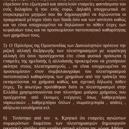
εδρεύουν στο εξωτερικό και αποτελούν εταιρείες φαντάσματα του
ενός δολαρίου ή του ενός ευρώ. Δηλαδή υποχρεωτικά σε
συγκεκριμένο μητρώο που θα δημιουργηθεί να δηλώνονται οι
πραγματικοί μέτοχοι τόσο των funds όσο και των servicers καθώς
και να είναι υποχρεωμένοι να δηλώσουν το πόθεν έσχες των
κεφαλαίων τους και να προσκομίσουν πιστοποιητικό καθαρότητας
των χρημάτων τους.
5) Ο Πρόεδρος της Ομοσπονδίας των Δανειοληπτών πρότεινε την
ριζική αλλαγή διεξαγωγής των πλειστηριασμών με κυριότερη
αλλαγή ότι όσοι προσέρχονται είτε είναι φυσικά πρόσωπα ή
εταιρείες της ημεδαπής ή αλλοδαπής προκειμένου να χτυπήσουν
ακίνητα στους πλειστηριασμούς , να είναι υποχρεωμένοι να
προσκομίσουν στον συμβολαιογράφο του πλειστηριασμού
πιστοποιητικό καθαρότητας των χρημάτων από την τράπεζα που
εκταμιεύονται τα χρήματα καθώς και σχετική δήλωση πόθεν
έσχες. Τα ανωτέρω προτάθηκαν διότι οι πλειστηριασμοί στην
Ελλάδα χρησιμοποιούνται σαν πλυντήριο μαύρου χρήματος που
προέρχονται από έκνομες ενέργειες όπως λαθρεμπόριο
ναρκωτικών , λαθρεμπόριο όπλων , σωματεμπορία , απάτες ,
αδήλωτα εισοδήματα κτλ
6) Τονίστηκε από τον κ. Κρητικό ότι εταιρείες αγνώστων
συμφερόντων διαμέσου των πλειστηριασμών δημιουργούν
οικιστικές νησίδες στα μεγάλα αστικά κέντρα της χώρας Αθήνα ,