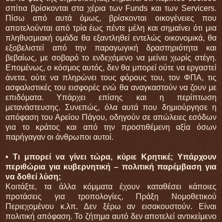
σπίτια βρίσκονται στα χέρια των Funds και των Servicers.
Πίσω από αυτά όμως, βρίσκονται οικογένειες που
αποτελούνται από τρία έως πέντε μέλη και σημαίνει ότι μια
πληθυσμιακή ομάδα θα εξαντληθεί εντελώς οικονομικά, θα
εξοβελιστεί από την παραγωγική δραστηριότητα και
βεβαίως, με σοβαρό το ενδεχόμενο να μείνει χωρίς στέγη.
Επομένως, ο κόσμος αυτός, δεν θα μπορεί ούτε να εργαστεί
άνετα, ούτε να πληρώνει τους φόρους του, τον ΦΠΑ, τις
ασφαλιστικές του εισφορές ενώ θα αναγκαστούν να ζουν με
επιδόματα. Υπάρχει επίσης και η περίπτωση
μετανάστευσης. Συνεπώς, όλα αυτά που δημιούργησε η
απόφαση του Αρείου Πάγου, οδηγούν σε απώλειες εσόδων
για το κράτος και από την προστιθέμενη αξία όσων
παρήγαγαν οι άνθρωποι αυτοί.
• Τι μπορεί να γίνει τώρα, κύριε Κρητικέ; Υπάρχουν
περιθώρια για κυβερνητική – πολιτική παρέμβαση για
να δοθεί λύση;
Κοιτάξτε, τα άλλα κόμματα έχουν καταθέσει κάποιες
προτάσεις για τροπολογίες, Πράξη Νομοθετικού
Περιεχομένου κ.λπ. Δεν ξέρω αν εισακουστούν. Είναι
πολιτική απόφαση. Το ζήτημα αυτό δεν αποτελεί αντικείμενο