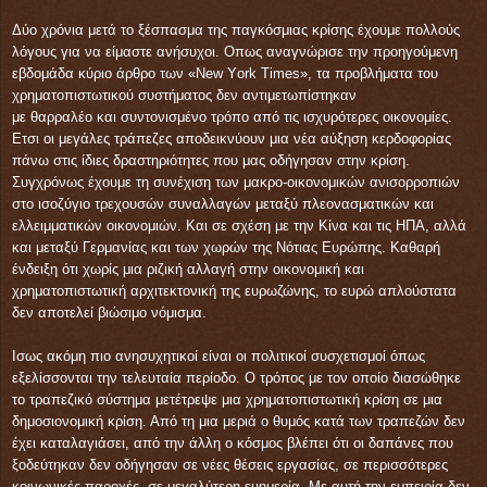
Δύο χρόνια μετά το ξέσπασμα της παγκόσμιας κρίσης έχουμε πολλούς
λόγους για να είμαστε ανήσυχοι. Οπως αναγνώρισε την προηγούμενη
εβδομάδα κύριο άρθρο των «Νew Υork Τimes», τα προβλήματα του
χρηματοπιστωτικού συστήματος δεν αντιμετωπίστηκαν
με θαρραλέο και συντονισμένο τρόπο από τις ισχυρότερες οικονομίες.
Ετσι οι μεγάλες τράπεζες αποδεικνύουν μια νέα αύξηση κερδοφορίας
πάνω στις ίδιες δραστηριότητες που μας οδήγησαν στην κρίση.
Συγχρόνως έχουμε τη συνέχιση των μακρο-οικονομικών ανισορροπιών
στο ισοζύγιο τρεχουσών συναλλαγών μεταξύ πλεονασματικών και
ελλειμματικών οικονομιών. Και σε σχέση με την Κίνα και τις ΗΠΑ, αλλά
και μεταξύ Γερμανίας και των χωρών της Νότιας Ευρώπης. Καθαρή
ένδειξη ότι χωρίς μια ριζική αλλαγή στην οικονομική και
χρηματοπιστωτική αρχιτεκτονική της ευρωζώνης, το ευρώ απλούστατα
δεν αποτελεί βιώσιμο νόμισμα.
Ισως ακόμη πιο ανησυχητικοί είναι οι πολιτικοί συσχετισμοί όπως
εξελίσσονται την τελευταία περίοδο. Ο τρόπος με τον οποίο διασώθηκε
το τραπεζικό σύστημα μετέτρεψε μια χρηματοπιστωτική κρίση σε μια
δημοσιονομική κρίση. Από τη μια μεριά ο θυμός κατά των τραπεζών δεν
έχει καταλαγιάσει, από την άλλη ο κόσμος βλέπει ότι οι δαπάνες που
ξοδεύτηκαν δεν οδήγησαν σε νέες θέσεις εργασίας, σε περισσότερες
κοινωνικές παροχές, σε μεγαλύτερη ευημερία. Με αυτή την εμπειρία δεν