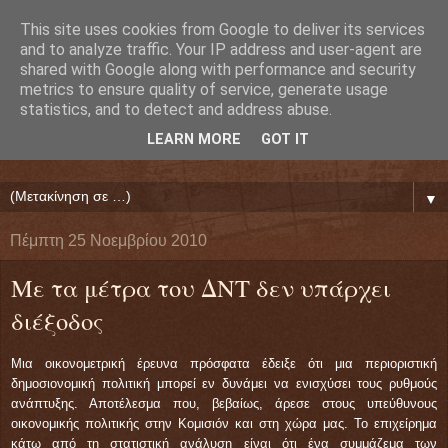
This site uses cookies from Google to deliver its services
Ευάγγελος Κρητικός
and to analyze traffic. Your IP address and user-agent are
shared with Google along with performance and security
metrics to ensure quality of service, generate usage
ΠΡΟΕΔΡΟΣ ΕΘΝΙΚΗΣ ΟΜΟΣΠΟΝΔΙΑΣ ΔΑΝΕΙΟΛΗΠΤΩΝ
statistics, and to detect and address abuse.
( ΕΘΝΙΚΗ ΟΜΟΣΠΟΝΔΙΑ ΕΝΩΣΕΩΝ ΠΡΟΣΤΑΣΙΑΣ
LEARN MORE
GOT IT
ΔΑΝΕΙΟΛΗΠΤΩΝ ΚΑΤΑΝΑΛΩΤΩΝ ΠΟΛΙΤΩΝ)
▼
Πέμπτη 25 Νοεμβρίου 2010
Με τα μέτρα του ΔΝΤ δεν υπάρχει
διέξοδος
Μια οικονομετρική έρευνα πρόσφατα έδειξε ότι μια περιοριστική
δημοσιονομική πολιτική μπορεί εν δυνάμει να ενισχύσει τους ρυθμούς
ανάπτυξης. Αποτέλεσμα που, βεβαίως, άρεσε στους υπεύθυνους
οικονομικής πολιτικής στην Κομισιόν και στη χώρα μας. Το επιχείρημα
κάτω από τη στατιστική ανάλυση είναι ότι ένα συμμάζεμα των