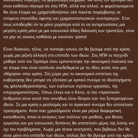
είναι καθόλου σίγουρο ότι στις ΗΠΑ, αλλά και αλλού, οι φορολογούμενοι
θα είναι έτοιμοι να χρηματοδοτήσουν νέα πακέτα παρέμβασης σε
επόμενα επεισόδια ύφεσης και χρηματοπιστωτικών αναταραχών. Ετσι
ίσως αποδειχθεί ότι το μόνο χειρότερο από το να αντιμετωπίσεις μια
μεγάλη κρίση
μόνο
με μια κοινωνικά άδικη διάσωση των τραπεζών, είναι
να μην τις σώσεις καθόλου με κανέναν τρόπο!
Είναι δύσκολο, τέλος, να πιστέψει κανείς ότι θα βγούμε από την κρίση
χωρίς μια ριζική αλλαγή στο επίπεδο των ιδεών. Στις ΗΠΑ το παιχνίδι
χάθηκε από τον Ομπάμα όταν εμπιστεύτηκε την οικονομική πολιτική του
σε άτομα που είναι απόλυτα συνδεδεμένα με τις ιδέες αυτές που μας
οδήγησαν στην κρίση. Στη χώρα μας το οικονομικό επιτελείο της
κυβέρνησης δεν μπορεί να εξετάσει με κριτικό πνεύμα τα ιδεολογήματα
της φιλελευθεροποίησης, των ευέλικτων σχέσεων εργασίας, της
επιχειρηματικότητας. Οπως έλεγε και ο Κέινς, οι πιο «πρακτικοί»
άνθρωποι είναι αυτοί που συνήθως είναι δέσμιοι των πιο ξεπερασμένων
ιδεών. Σε μια κρίση ο ρεαλισμός και το πρακτικό πνεύμα δεν αποτελούν
προτερήματα. Αυτό που χρειαζόμαστε είναι μια ριζικά διαφορετική
κατεύθυνση, όπου οι ανάγκες των πολλών για μισθούς, για θέσεις
εργασίας και για κοινωνικές δαπάνες θα αποτελούν μέρος της λύσης και
όχι του προβλήματος. Χωρίς μια τέτοια ανατροπή, που βεβαίως δεν θα
είναι μόνο στο επίπεδο των ιδεών, απλώς δεν θα βγούμε από την κρίση.