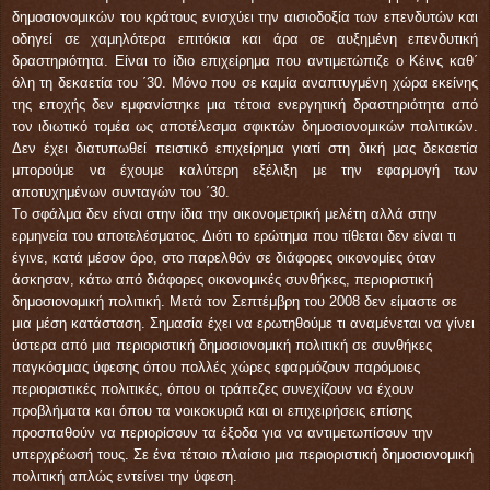
δημοσιονομικών του κράτους ενισχύει την αισιοδοξία των επενδυτών και
οδηγεί σε χαμηλότερα επιτόκια και άρα σε αυξημένη επενδυτική
δραστηριότητα. Είναι το ίδιο επιχείρημα που αντιμετώπιζε ο Κέινς καθ΄
όλη τη δεκαετία του ΄30. Μόνο που σε καμία αναπτυγμένη χώρα εκείνης
της εποχής δεν εμφανίστηκε μια τέτοια ενεργητική δραστηριότητα από
τον ιδιωτικό τομέα ως αποτέλεσμα σφικτών δημοσιονομικών πολιτικών.
Δεν έχει διατυπωθεί πειστικό επιχείρημα γιατί στη δική μας δεκαετία
μπορούμε να έχουμε καλύτερη εξέλιξη με την εφαρμογή των
αποτυχημένων συνταγών του ΄30.
Το σφάλμα δεν είναι στην ίδια την οικονομετρική μελέτη αλλά στην
ερμηνεία του αποτελέσματος. Διότι το ερώτημα που τίθεται δεν είναι τι
έγινε, κατά μέσον όρο, στο παρελθόν σε διάφορες οικονομίες όταν
άσκησαν, κάτω από διάφορες οικονομικές συνθήκες, περιοριστική
δημοσιονομική πολιτική. Μετά τον Σεπτέμβρη του 2008 δεν είμαστε σε
μια μέση κατάσταση. Σημασία έχει να ερωτηθούμε τι αναμένεται να γίνει
ύστερα από μια περιοριστική δημοσιονομική πολιτική σε συνθήκες
παγκόσμιας ύφεσης όπου πολλές χώρες εφαρμόζουν παρόμοιες
περιοριστικές πολιτικές, όπου οι τράπεζες συνεχίζουν να έχουν
προβλήματα και όπου τα νοικοκυριά και οι επιχειρήσεις επίσης
προσπαθούν να περιορίσουν τα έξοδα για να αντιμετωπίσουν την
υπερχρέωσή τους. Σε ένα τέτοιο πλαίσιο μια περιοριστική δημοσιονομική
πολιτική απλώς εντείνει την ύφεση.