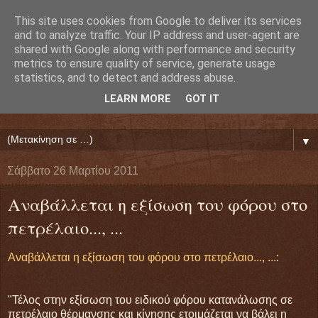
This site uses cookies from Google to deliver its services
Ευάγγελος Κρητικός
and to analyze traffic. Your IP address and user-agent are
shared with Google along with performance and security
metrics to ensure quality of service, generate usage
ΠΡΟΕΔΡΟΣ ΕΘΝΙΚΗΣ ΟΜΟΣΠΟΝΔΙΑΣ ΔΑΝΕΙΟΛΗΠΤΩΝ
statistics, and to detect and address abuse.
( ΕΘΝΙΚΗ ΟΜΟΣΠΟΝΔΙΑ ΕΝΩΣΕΩΝ ΠΡΟΣΤΑΣΙΑΣ
LEARN MORE
GOT IT
ΔΑΝΕΙΟΛΗΠΤΩΝ ΚΑΤΑΝΑΛΩΤΩΝ ΠΟΛΙΤΩΝ)
▼
Σάββατο 26 Μαρτίου 2011
Αναβάλλεται η εξίσωση του φόρου στο
πετρέλαιο..., ...
Αναβάλλεται η εξίσωση του φόρου στο πετρέλαιο..., ...
:
"Τέλος στην εξίσωση του ειδικού φόρου κατανάλωσης σε
πετρέλαιο θέρμανσης και κίνησης ετοιμάζεται να βάλει η