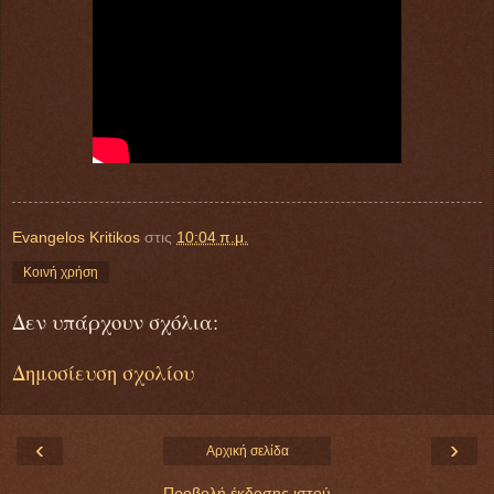
Evangelos Kritikos
στις
10:04 π.μ.
Κοινή χρήση
Δεν υπάρχουν σχόλια:
Δημοσίευση σχολίου
‹
›
Αρχική σελίδα
Προβολή έκδοσης ιστού