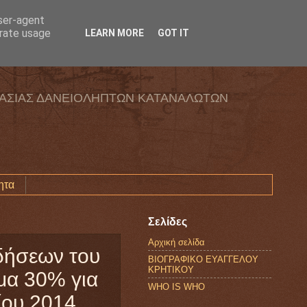
user-agent
erate usage
LEARN MORE
GOT IT
ΑΣΙΑΣ ΔΑΝΕΙΟΛΗΠΤΩΝ ΚΑΤΑΝΑΛΩΤΩΝ
ητα
Σελίδες
Αρχική σελίδα
ιδήσεων του
ΒΙΟΓΡΑΦΙΚΟ ΕΥΑΓΓΕΛΟΥ
ΚΡΗΤΙΚΟΥ
μα 30% για
WHO IS WHO
ου 2014...