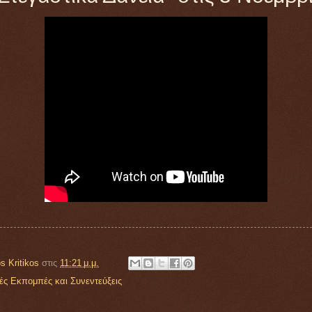
s Kritikos
στις
11:21 μ.μ.
ές Εκπομπές και Συνεντεύξεις