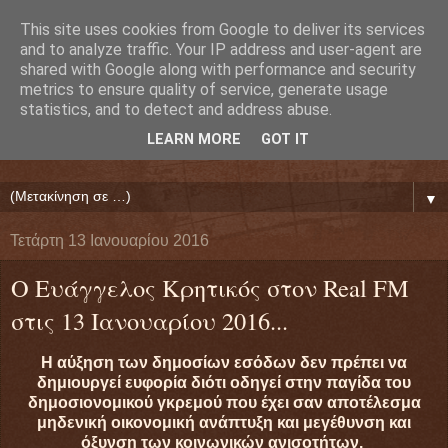
This site uses cookies from Google to deliver its services
Ευάγγελος Κρητικός
and to analyze traffic. Your IP address and user-agent are
shared with Google along with performance and security
metrics to ensure quality of service, generate usage
ΠΡΟΕΔΡΟΣ ΕΘΝΙΚΗΣ ΟΜΟΣΠΟΝΔΙΑΣ ΔΑΝΕΙΟΛΗΠΤΩΝ
statistics, and to detect and address abuse.
( ΕΘΝΙΚΗ ΟΜΟΣΠΟΝΔΙΑ ΕΝΩΣΕΩΝ ΠΡΟΣΤΑΣΙΑΣ
LEARN MORE
GOT IT
ΔΑΝΕΙΟΛΗΠΤΩΝ ΚΑΤΑΝΑΛΩΤΩΝ ΠΟΛΙΤΩΝ)
▼
Τετάρτη 13 Ιανουαρίου 2016
Ο Ευάγγελος Κρητικός στον Real FM
στις 13 Ιανουαρίου 2016...
Η αύξηση των δημοσίων εσόδων δεν πρέπει να
δημιουργεί ευφορία διότι οδηγεί στην παγίδα του
δημοσιονομικού γκρεμού που έχει σαν αποτέλεσμα
μηδενική οικονομική ανάπτυξη και μεγέθυνση και
όξυνση των κοινωνικών ανισοτήτων.