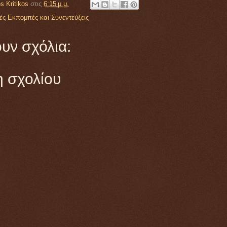
s Kritikos
στις
6:15 μ.μ.
ές Εκπομπές και Συνεντεύξεις
υν σχόλια:
 σχολίου