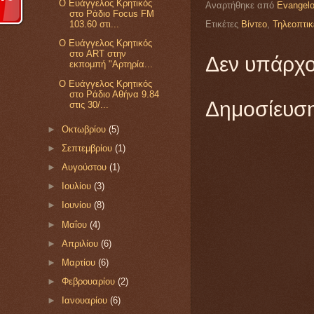
Ο Ευάγγελος Κρητικός
Αναρτήθηκε από
Evangelo
στο Ράδιο Focus FM
Ετικέτες
Βίντεο
,
Τηλεοπτικ
103.60 στι...
Ο Ευάγγελος Κρητικός
στο ART στην
Δεν υπάρχο
εκπομπή "Αρτηρία...
Ο Ευάγγελος Κρητικός
στο Ράδιο Αθήνα 9.84
Δημοσίευση
στις 30/...
►
Οκτωβρίου
(5)
►
Σεπτεμβρίου
(1)
►
Αυγούστου
(1)
►
Ιουλίου
(3)
►
Ιουνίου
(8)
►
Μαΐου
(4)
►
Απριλίου
(6)
►
Μαρτίου
(6)
►
Φεβρουαρίου
(2)
►
Ιανουαρίου
(6)