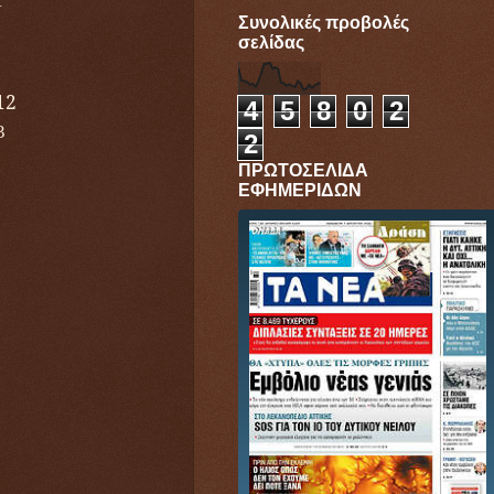
Ν
Συνολικές προβολές
σελίδας
12
4
5
8
0
2
3
2
ΠΡΩΤΟΣΕΛΙΔΑ
ΕΦΗΜΕΡΙΔΩΝ