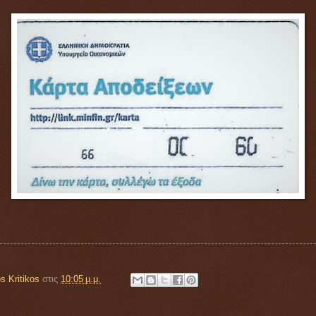
s Kritikos
στις
10:05 μ.μ.