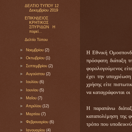
ΔΕΛΤΙΟ ΤΥΠΟΥ 12
Δεκεμβρίου 2019
ΕΠΙΚΗΔΕΙΟΣ
ΚΡΗΤΙΚΟΣ
ΣΠΥΡΙΔΩΝ Η
πορεί...
Δελτίο Τύπου
►
Νοεμβρίου
(2)
Η Εθνική Ομοσπονδία
►
Οκτωβρίου
(1)
πρόσφατη διάταξη τ
►
Σεπτεμβρίου
(2)
φορολογούμενος είτε
►
Αυγούστου
(2)
έχει την υποχρέωση
►
Ιουλίου
(6)
χρήσης είτε πιστωτι
►
Ιουνίου
(5)
να καταγράφονται οι 
►
Μαΐου
(7)
►
Απριλίου
(12)
Η παραπάνω διάταξ
►
Μαρτίου
(7)
καταπολέμηση της φ
►
Φεβρουαρίου
(6)
τρόπο που υποδεικνύ
►
Ιανουαρίου
(4)