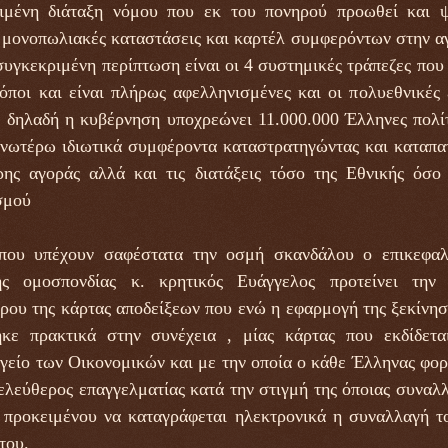
ιμένη διάταξη νόμου που εκ του πονηρού προωθεί και ψ
 μονοπωλιακές καταστάσεις και καρτέλ συμφερόντων στην α
συγκεκριμένη περίπτωση είναι οι 4 συστημικές τράπεζες που 
όποι και είναι πλήρως αφελληνισμένες και οι πολυεθνικέ
, δηλαδή η κυβέρνηση υποχρεώνει 11.000.000 Έλληνες πολί
ανωτέρω ιδιωτικά συμφέροντα καταστρατηγώντας και καταπα
ρης αγοράς αλλά και τις διατάξεις τόσο της Εθνικής όσο
σμού
που υπέχουν σαφέστατα την οσμή σκανδάλου ο επικεφαλ
ής ομοσπονδίας κ. κρητικός Ευάγγελος προτείνει την
ρου της κάρτας αποδείξεων που ενώ η εφαρμογή της ξεκίνησ
ηκε πρακτικά στην συνέχεια , μίας κάρτας που εκδίδετ
είο των Οικονομικών και με την οποία ο κάθε Έλληνας φο
ε ελεύθερος επαγγελματίας κατά την στιγμή της όποιας συναλ
 προκειμένου να καταγράφεται ηλεκτρονικά η συναλλαγή τ
του.