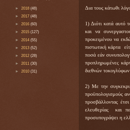
Δια τους κάτωθι λόγο
►
2018
(48)
►
2017
(48)
1) Διότι κατά αυτό 
►
2016
(60)
και να συνεργαστο
►
2015
(127)
προκειμένου να εκδώ
►
2014
(55)
πιστωτική κάρτα είτ
►
2013
(52)
ποσά εάν συνυπολογι
►
2012
(28)
προπληρωμένες κάρτ
►
2011
(30)
διεθνών τοκογλύφων 
►
2010
(31)
2) Με την συγκεκρι
προϋπολογισμούς ανα
προσβάλλοντας έτσι
ελευθερίας και πα
προσυπογράψει η ελλ