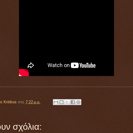
s Kritikos
στις
7:22 μ.μ.
υν σχόλια: