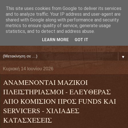
This site uses cookies from Google to deliver its services
Ευάγγελος Κρητικός
and to analyze traffic. Your IP address and user-agent are
shared with Google along with performance and security
metrics to ensure quality of service, generate usage
ΠΡΟΕΔΡΟΣ ΕΘΝΙΚΗΣ ΟΜΟΣΠΟΝΔΙΑΣ ΔΑΝΕΙΟΛΗΠΤΩΝ
statistics, and to detect and address abuse.
( ΕΘΝΙΚΗ ΟΜΟΣΠΟΝΔΙΑ ΕΝΩΣΕΩΝ ΠΡΟΣΤΑΣΙΑΣ
LEARN MORE
GOT IT
ΔΑΝΕΙΟΛΗΠΤΩΝ ΚΑΤΑΝΑΛΩΤΩΝ ΠΟΛΙΤΩΝ)
▼
Κυριακή 14 Ιουνίου 2026
ANAMENONTAI MAZIKOI
ΠΛEIΣTHPIAΣMOI - EΛEYΘEPAΣ
AΠO KOMIΣION ΠPOΣ FUNDS KAI
SERVICERS - XIΛIAΔEΣ
KATAΣXEΣEIΣ