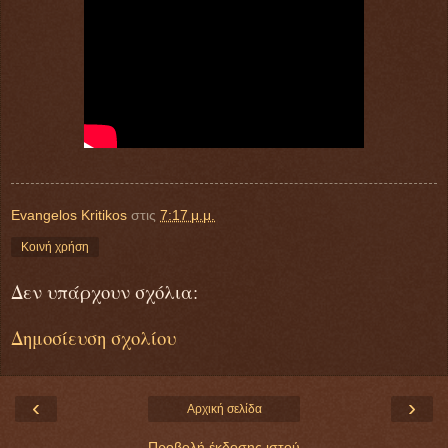
Evangelos Kritikos
στις
7:17 μ.μ.
Κοινή χρήση
Δεν υπάρχουν σχόλια:
Δημοσίευση σχολίου
‹
›
Αρχική σελίδα
Προβολή έκδοσης ιστού