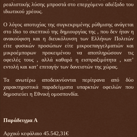
ρεαλιστικής λύσης μπροστά στο επερχόμενο αδιέξοδο του
ιδιωτικού χρέους.
Ο λόγος αποτυχίας της συγκεκριμένης ρύθμισης ανάγεται
στο ίδιο το σκεπτικό της δημιουργίας της , που δεν ήταν η
ανακούφιση και η διευκόλυνση των Ελλήνων Πολιτών
είτε φυσικών προσώπων είτε μικροεπαγγελματιών και
μικροέμπορων προκειμένου να αποπληρώσουν τις
οφειλές τους , αλλά καθαρά η εισπραξιμότητα , κατ’
εντολή και κατ’ επιταγήν των δανειστών της χώρας.
Τα ανωτέρω αποδεικνύονται περίτρανα από δύο
χαρακτηριστικά παραδείγματα υπαρκτών οφειλών που
δημοσιεύει η Εθνική ομοσπονδία.
Παράδειγμα Α
Αρχικό κεφάλαιο 45.542,31€