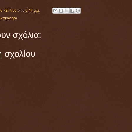
s Kritikos
στις
6:44 μ.μ.
ικαιρότητα
υν σχόλια:
 σχολίου