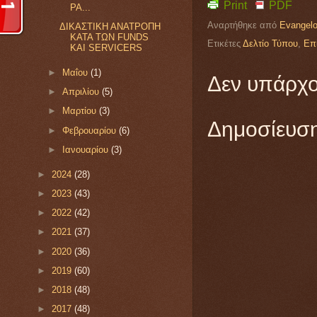
Print
PDF
PA...
Αναρτήθηκε από
Evangelo
ΔΙΚΑΣΤΙΚΗ ΑΝΑΤΡΟΠΗ
ΚΑΤΑ ΤΩΝ FUNDS
Ετικέτες
Δελτίο Τύπου
,
Επ
ΚΑΙ SERVICERS
►
Μαΐου
(1)
Δεν υπάρχο
►
Απριλίου
(5)
►
Μαρτίου
(3)
Δημοσίευση
►
Φεβρουαρίου
(6)
►
Ιανουαρίου
(3)
►
2024
(28)
►
2023
(43)
►
2022
(42)
►
2021
(37)
►
2020
(36)
►
2019
(60)
►
2018
(48)
►
2017
(48)