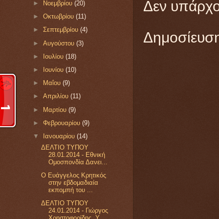
Δεν υπάρχο
►
Νοεμβρίου
(20)
►
Οκτωβρίου
(11)
►
Σεπτεμβρίου
(4)
Δημοσίευση
►
Αυγούστου
(3)
►
Ιουλίου
(18)
►
Ιουνίου
(10)
►
Μαΐου
(9)
►
Απριλίου
(11)
►
Μαρτίου
(9)
►
Φεβρουαρίου
(9)
▼
Ιανουαρίου
(14)
ΔΕΛΤΙΟ ΤΥΠΟΥ
28.01.2014 - Εθνική
Ομοσπονδία Δανει...
Ο Ευάγγελος Κρητικός
στην εβδομαδιαία
εκπομπή του ...
ΔΕΛΤΙΟ ΤΥΠΟΥ
24.01.2014 - Γιώργος
Χρηστοφορίδης, Υ...