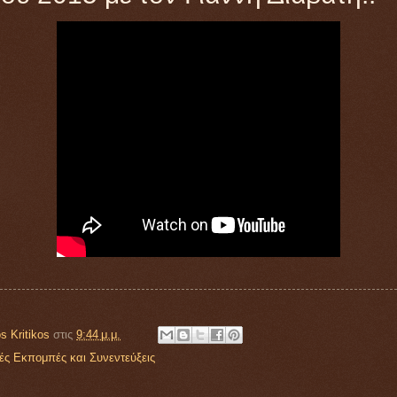
s Kritikos
στις
9:44 μ.μ.
ές Εκπομπές και Συνεντεύξεις