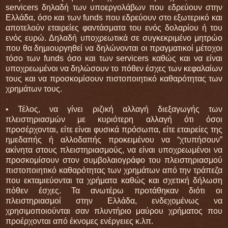
servicers δηλαδή των υποεργολάβων που εδρεύουν στην
Ελλάδα, όσο και των funds που εδρεύουν στο εξωτερικό και
αποτελούν εταιρείες φαντάσματα του ενός δολαρίου ή του
ενός ευρώ. Δηλαδή υποχρεωτικά σε συγκεκριμένο μητρώο
που θα δημιουργηθεί να δηλώνονται οι πραγματικοί μέτοχοι
τόσο των funds όσο και των servicers καθώς και να είναι
υποχρεωμένοι να δηλώσουν το πόθεν έσχες των κεφαλαίων
τους και να προσκομίσουν πιστοποιητικό καθαρότητας των
χρημάτων τους.
• Τέλος, να γίνει ριζική αλλαγή διεξαγωγής των
πλειστηριασμών με κυριότερη αλλαγή ότι όσοι
προσέρχονται, είτε είναι φυσικά πρόσωπα, είτε εταιρείες της
ημεδαπής ή αλλοδαπής προκειμένου να “χτυπήσουν”
ακίνητα στους πλειστηριασμούς, να είναι υποχρεωμένοι να
προσκομίσουν στον συμβολαιογράφο του πλειστηριασμού
πιστοποιητικό καθαρότητας των χρημάτων από την τράπεζα
που εκταμιεύονται τα χρήματα καθώς και σχετική δήλωση
πόθεν έσχες. Τα ανωτέρω προτάθηκαν διότι οι
πλειστηριασμοί στην Ελλάδα, ενδεχομένως να
χρησιμοποιούνται σαν πλυντήριο μαύρου χρήματος που
προέρχονται από έκνομες ενέργειες κ.λπ.