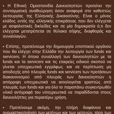
• Η Εθνική Ομοσπονδία Δανειοληπτών προτείνει την
συνταγματική αναθεώρηση όσον αναφορά στο καθεστώς
λειτουργίας της Ελληνικής Δικαιοσύνης. Είναι ο μόνος
κλάδος εντός της ελληνικής επικράτειας που δεν ελέγχεται
με ασφαλιστικές δικλείδες και σε μία δημοκρατία ό,τι δεν
ελέγχεται μετατρέπεται σε θύλακα σήψης, διαφθοράς και
συναλλαγών.
• Επίσης, προτείνουμε την δημιουργία εποπτικού οργάνου
που θα ελέγχει στην Ελλάδα την λειτουργία των funds και
servicers. Η όποια συναλλαγή των δανειοληπτών με τα
funds και τα servicers και τις εταιρείες ειδικού σκοπού να
γίνεται υποχρεωτικά εγγράφως και σε περίπτωση μη
αποδοχής από πλευράς funds και servicers των προτάσεων
διακανονισμού από πλευράς των δανειοληπτών η
απόρριψη υποχρεωτικά να αιτιολογείται γραπτώς από
πλευράς των funds και για όλο το παραπάνω συγκεντρωθέν
υλικό αντίγραφά του υποχρεωτικά να παραδίδονται στους
δανειολήπτες για περαιτέρω χρήση.
• Προτείνουμε ακόμη, την πλήρη διαφάνεια και
ονομαστικοποίηση των μετόχων και των μετοχών, τόσο των