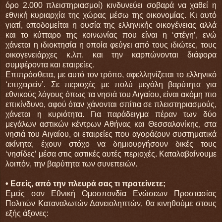
όρο 2.000 πλειστηριασμοί) κινδυνεύει σοβαρά να χαθεί η
εθνική κυριαρχία της χώρας μέσω της οικονομίας. Κι αυτό
γιατί, αποδομείται η ουσία της ελληνικής οικογένειας αλλά
και το κύτταρο της κοινωνίας που είναι η ‘στέγη’, ενώ
χάνεται η ιδιοκτησία η οποία φεύγει από τους ιδιώτες, τους
οικογενειάρχες κ.λπ. και την καρπώνονται διάφορα
συμφέροντα και εταιρείες.
Επιπρόσθετα, με αυτό τον τρόπο, αφελληνίζεται το ελληνικό
‘επιχειρείν’. Σε περιοχές με πολύ μεγάλη βαρύτητα για
εθνικούς λόγους όπως τα νησιά του Αιγαίου, είναι ακόμη πιο
επικίνδυνο, αφού όταν χάνονται σπίτια σε πλειστηριασμούς,
χάνεται η κυριότητα. Για παράδειγμα πέραν των δύο
μεγάλων αστικών κέντρων Αθήνας και Θεσσαλονίκης, στα
νησιά του Αιγαίου, οι εταιρείες που αγοράζουν συστηματικά
ακίνητα, έχουν στόχο να δημιουργήσουν δικές τους
‘νησίδες’ μέσα στις αστικές αυτές περιοχές. Καταλαβαίνουμε
λοιπόν, την βαρύτητα των συνεπειών.
• Εσείς, από την πλευρά σας τι προτείνετε;
Εμείς σαν Εθνική Ομοσπονδία Ενώσεων Προστασίας
Πολιτών Καταναλωτών Δανειοληπτών, θα κινηθούμε στους
εξής άξονες: