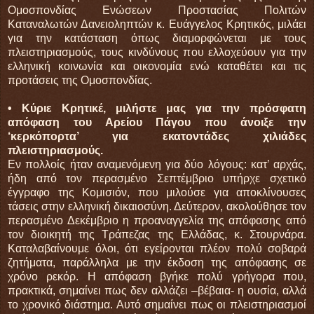
Ομοσπονδίας Ενώσεων Προστασίας Πολιτών
Καταναλωτών Δανειοληπτών κ. Ευάγγελος Κρητικός, μιλάει
για την κατάσταση όπως διαμορφώνεται με τους
πλειστηριασμούς, τους κινδύνους που ελλοχεύουν για την
ελληνική κοινωνία και οικονομία ενώ καταθέτει και τις
προτάσεις της Ομοσπονδίας.
• Κύριε Κρητικέ, μιλήστε μας για την πρόσφατη
απόφαση του Αρείου Πάγου που άνοιξε την
‘κερκόπορτα’ για εκατοντάδες χιλιάδες
πλειστηριασμούς.
Εν πολλοίς ήταν αναμενόμενη για δύο λόγους: κατ’ αρχάς,
ήδη από τον περασμένο Σεπτέμβριο υπήρχε σχετικό
έγγραφο της Κομισιόν, που μιλούσε για αποκλίνουσες
τάσεις στην ελληνική δικαιοσύνη. Δεύτερον, ακολούθησε τον
περασμένο Δεκέμβριο η προαναγγελία της απόφασης από
τον διοικητή της Τράπεζας της Ελλάδας, κ. Στουρνάρα.
Καταλαβαίνουμε όλοι, ότι εγείρονται πλέον πολύ σοβαρά
ζητήματα, παράλληλα με την έκδοση της απόφασης σε
χρόνο ρεκόρ. Η απόφαση βγήκε πολύ γρήγορα που,
πρακτικά, σημαίνει πως δεν αλλάζει –βέβαια- η ουσία, αλλά
το χρονικό διάστημα. Αυτό σημαίνει πως οι πλειστηριασμοί