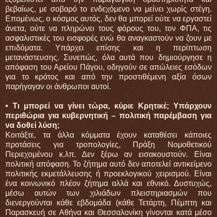
βεβαίως, με σοβαρό το ενδεχόμενο να μείνει χωρίς στέγη.
Επομένως, ο κόσμος αυτός, δεν θα μπορεί ούτε να εργαστεί
άνετα, ούτε να πληρώνει τους φόρους του, τον ΦΠΑ, τις
ασφαλιστικές του εισφορές ενώ θα αναγκαστούν να ζουν με
επιδόματα. Υπάρχει επίσης και η περίπτωση
μετανάστευσης. Συνεπώς, όλα αυτά που δημιούργησε η
απόφαση του Αρείου Πάγου, οδηγούν σε απώλειες εσόδων
για το κράτος και από την προστιθέμενη αξία όσων
παρήγαγαν οι άνθρωποι αυτοί.
• Τι μπορεί να γίνει τώρα, κύριε Κρητικέ; Υπάρχουν
περιθώρια για κυβερνητική – πολιτική παρέμβαση για
να δοθεί λύση;
Κοιτάξτε, τα άλλα κόμματα έχουν καταθέσει κάποιες
προτάσεις για τροπολογίες, Πράξη Νομοθετικού
Περιεχομένου κ.λπ. Δεν ξέρω αν εισακουστούν. Είναι
πολιτική απόφαση. Το ζήτημα αυτό δεν αποτελεί αντικείμενο
πολιτικής εκμετάλλευσης ή προεκλογικού χειρισμού. Είναι
ένα κοινωνικό πλέον ζήτημα αλλά και εθνικό. Δυστυχώς,
μέσω αυτών των χιλιάδων πλειστηριασμών που
διενεργούνται κάθε εβδομάδα (κάθε Τετάρτη, Πέμπτη και
Παρασκευή σε Αθήνα και Θεσσαλονίκη γίνονται κατά μέσο