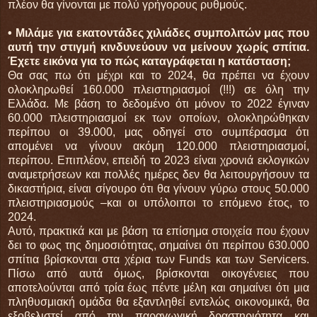
πλέον θα γίνονται με πολύ γρήγορους ρυθμούς.
• Μιλάμε για εκατοντάδες χιλιάδες συμπολιτών μας που
αυτή την στιγμή κινδυνεύουν να μείνουν χωρίς σπίτια.
Έχετε εικόνα για το πώς καταγράφεται η κατάσταση;
Θα σας πω ότι μέχρι και το 2024, θα πρέπει να έχουν
ολοκληρωθεί 160.000 πλειστηριασμοί (!!!) σε όλη την
Ελλάδα. Με βάση το δεδομένο ότι μόνον το 2022 έγιναν
60.000 πλειστηριασμοί εκ των οποίων, ολοκληρώθηκαν
περίπου οι 39.000, μας οδηγεί στο συμπέρασμα ότι
απομένει να γίνουν ακόμη 120.000 πλειστηριασμοί,
περίπου. Επιπλέον, επειδή το 2023 είναι χρονιά εκλογικών
αναμετρήσεων και πολλές ημέρες δεν θα λειτουργήσουν τα
δικαστήρια, είναι σίγουρο ότι θα γίνουν γύρω στους 50.000
πλειστηριασμούς –και οι υπόλοιποι το επόμενο έτος, το
2024.
Αυτό, πρακτικά και με βάση τα επίσημα στοιχεία που έχουν
δει το φως της δημοσιότητας, σημαίνει ότι περίπου 630.000
σπίτια βρίσκονται στα χέρια των Funds και των Servicers.
Πίσω από αυτά όμως, βρίσκονται οικογένειες που
αποτελούνται από τρία έως πέντε μέλη και σημαίνει ότι μια
πληθυσμιακή ομάδα θα εξαντληθεί εντελώς οικονομικά, θα
εξοβελιστεί από την παραγωγική δραστηριότητα και