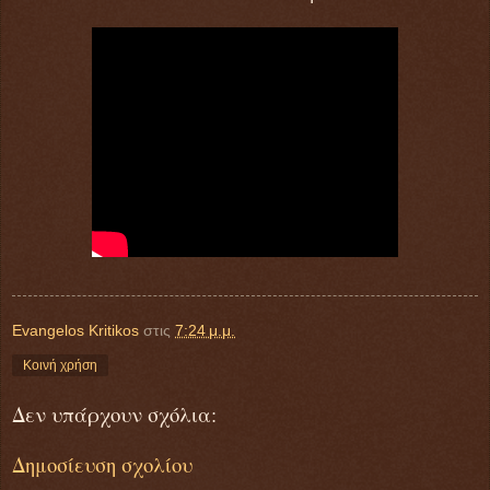
Evangelos Kritikos
στις
7:24 μ.μ.
Κοινή χρήση
Δεν υπάρχουν σχόλια:
Δημοσίευση σχολίου