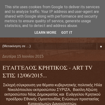
This site uses cookies from Google to deliver its services
Ευάγγελος Κρητικός
and to analyze traffic. Your IP address and user-agent are
shared with Google along with performance and security
metrics to ensure quality of service, generate usage
ΠΡΟΕΔΡΟΣ ΕΘΝΙΚΗΣ ΟΜΟΣΠΟΝΔΙΑΣ ΔΑΝΕΙΟΛΗΠΤΩΝ
statistics, and to detect and address abuse.
( ΕΘΝΙΚΗ ΟΜΟΣΠΟΝΔΙΑ ΕΝΩΣΕΩΝ ΠΡΟΣΤΑΣΙΑΣ
LEARN MORE
GOT IT
ΔΑΝΕΙΟΛΗΠΤΩΝ ΚΑΤΑΝΑΛΩΤΩΝ ΠΟΛΙΤΩΝ)
▼
Δευτέρα 15 Ιουνίου 2015
ΕΥΑΓΓΕΛΟΣ ΚΡΗΤΙΚΟΣ - ART TV
ΣΤΙΣ 12/06/2015...
Σκληρή σύγκρουση για θέματα κυβερνητικής πολιτικής Ηλία
Νικολόπουλου εκπροσώπου ΣΥΡΙΖΑ, Βασίλη Αξιώτη
εκπροσώπου Νέας Δημοκρατίας και Ευάγγελου Κρητικού
προέδρου Εθνικής Ομοσπονδίας Ενώσεων προστασίας
Καταναλωτών Δανειοληπτών.